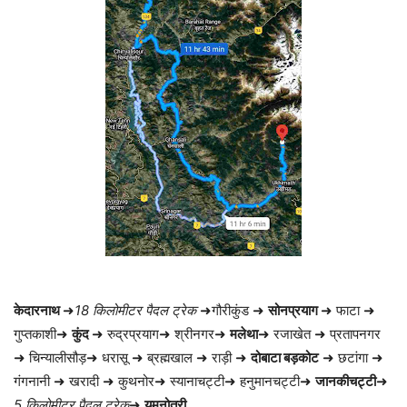
केदारनाथ
➜
18 किलोमीटर पैदल ट्रेक
➜गौरीकुंड ➜
सोनप्रयाग
➜ फाटा ➜
गुप्तकाशी➜
कुंद
➜ रुद्रप्रयाग➜ श्रीनगर➜
मलेथा
➜ रजाखेत ➜ प्रतापनगर
➜ चिन्यालीसौड़➜ धरासू ➜ ब्रह्मखाल ➜ राड़ी ➜
दोबाटा बड़कोट
➜ छटांगा ➜
गंगनानी ➜ खरादी ➜ कुथनोर➜ स्यानाचट्टी➜ हनुमानचट्टी➜
जानकीचट्टी
➜
5 किलोमीटर पैदल ट्रेक
➜
यमुनोत्री