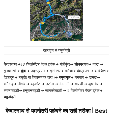
देहरादून से यमुनोत्री
केदारनाथ
➜
18 किलोमीटर पैदल ट्रेक
➜ गौरीकुंड➜
सोनप्रयाग
➜ फाटा ➜
गुप्तकाशी ➜
कुंद
➜ रुद्रप्रयाग➜ श्रीनगर➜ मलेथा➜ देवप्रयाग ➜ ऋषिकेश➜
देहरादून➜ मसूरी( या विकासनगर द्वारा )➜
यमुनापुल
➜ नैनबाग ➜ डामटा➜
बर्निगाढ़➜ नौगांव ➜ बड़कोट ➜ छटांगा ➜ गंगनानी ➜ खरादी ➜ कुथनोर ➜
स्यानाचट्टी➜ हनुमानचट्टी ➜ जानकीचट्टी ➜ 5 किलोमीटर पैदल ट्रेक➜
यमुनोत्री
केदारनाथ से यमुनोत्री पहुंचने का सही तरीका | Best