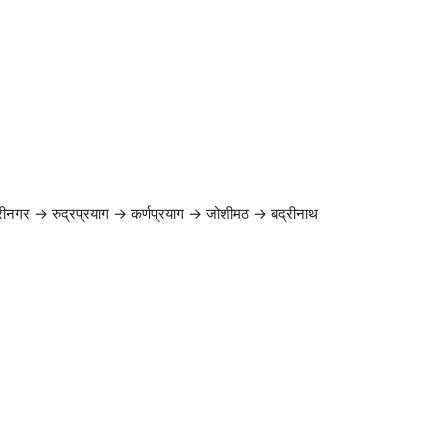
रीनगर → रुद्रप्रयाग → कर्णप्रयाग → जोशीमठ → बद्रीनाथ