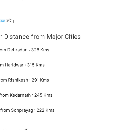
्लिक
करें।
inath Distance from Major Cities |
ce from Dehradun : 328 Kms
e from Haridwar : 315 Kms
e from Rishikesh : 291 Kms
nce from Kedarnath : 245 Kms
ance from Sonprayag : 222 Kms