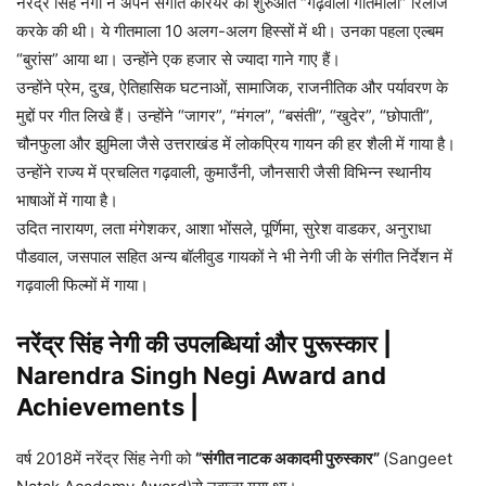
नरेंद्र सिंह नेगी ने अपने संगीत करियर की शुरुआत “गढ़वाली गीतमाला” रिलीज
करके की थी। ये गीतमाला 10 अलग-अलग हिस्सों में थी। उनका पहला एल्बम
“बुरांस” आया था। उन्होंने एक हजार से ज्यादा गाने गाए हैं।
उन्होंने प्रेम, दुख, ऐतिहासिक घटनाओं, सामाजिक, राजनीतिक और पर्यावरण के
मुद्दों पर गीत लिखे हैं। उन्होंने “जागर”, “मंगल”, “बसंती”, “खुदेर”, “छोपाती”,
चौनफुला और झुमिला जैसे उत्तराखंड में लोकप्रिय गायन की हर शैली में गाया है।
उन्होंने राज्य में प्रचलित गढ़वाली, कुमाउँनी, जौनसारी जैसी विभिन्न स्थानीय
भाषाओं में गाया है।
उदित नारायण, लता मंगेशकर, आशा भोंसले, पूर्णिमा, सुरेश वाडकर, अनुराधा
पौडवाल, जसपाल सहित अन्य बॉलीवुड गायकों ने भी नेगी जी के संगीत निर्देशन में
गढ़वाली फिल्मों में गाया।
नरेंद्र सिंह नेगी की उपलब्धियां और पुरूस्कार |
Narendra Singh Negi Award and
Achievements |
वर्ष 2018में नरेंद्र सिंह नेगी को
“संगीत नाटक अकादमी पुरुस्कार”
(Sangeet