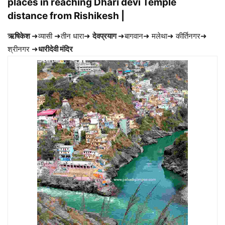
places in reaching Dhari devi Temple
distance from Rishikesh |
ऋषिकेश
➜व्यासी ➜तीन धारा➜
देवप्रयाग
➜बागवान➜ मलेथा➜ कीर्तिनगर➜
श्रीनगर ➜
धारीदेवी मंदिर