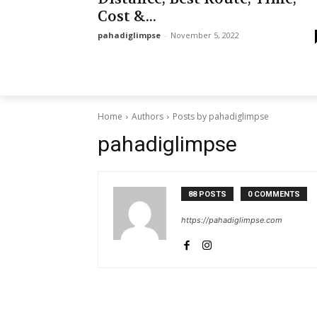
Cost &...
pahadiglimpse
-
November 5, 2022
Home
Authors
Posts by pahadiglimpse
pahadiglimpse
88 POSTS
0 COMMENTS
https://pahadiglimpse.com