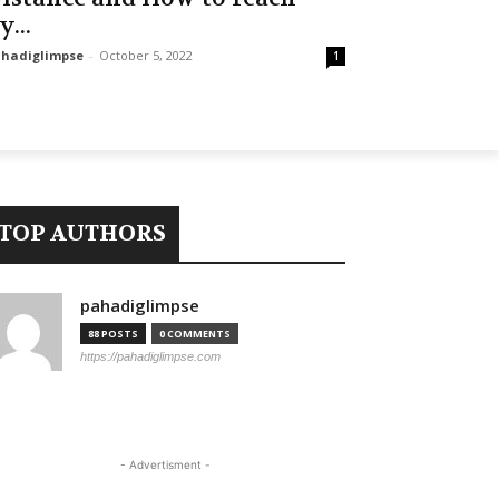
y...
hadiglimpse
-
October 5, 2022
1
TOP AUTHORS
pahadiglimpse
88 POSTS
0 COMMENTS
https://pahadiglimpse.com
- Advertisment -