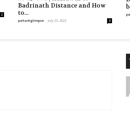
Badrinath Distance and How
b
to...
pa
2
pahadiglimpse
-
July 25, 2022
0